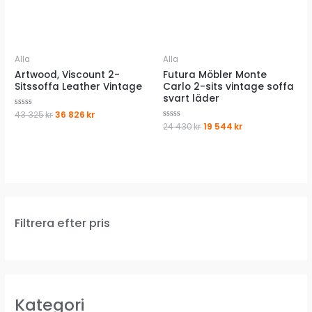
Alla
Alla
Artwood, Viscount 2-
Futura Möbler Monte
Sitssoffa Leather Vintage
Carlo 2-sits vintage soffa
svart läder
Det
Det
Betygsatt
43 325
kr
36 826
kr
0
ursprungliga
nuvarande
Det
Det
Betygsatt
24 430
kr
19 544
kr
av
0
priset
priset
ursprungliga
nuvarande
5
av
var:
är:
priset
priset
5
43
36
var:
är:
325kr.
826kr.
24
19
430kr.
544kr.
Filtrera efter pris
Kategori