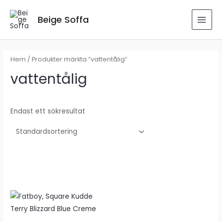
Hoppa
till
Beige Soffa
MAI
innehåll
MEN
Hem
/ Produkter märkta ”vattentålig”
vattentålig
Endast ett sökresultat