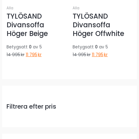
Alla
Alla
TYLÖSAND
TYLÖSAND
Divansoffa
Divansoffa
Höger Beige
Höger Offwhite
Betygsatt
0
av 5
Betygsatt
0
av 5
Det
Det
Det
Det
14 995
kr
11 795
kr
14 995
kr
11 795
kr
ursprungliga
nuvarande
ursprungliga
nuvarande
priset
priset
priset
priset
var:
är:
var:
är:
14
11
14
11
995kr.
795kr.
995kr.
795kr.
Filtrera efter pris