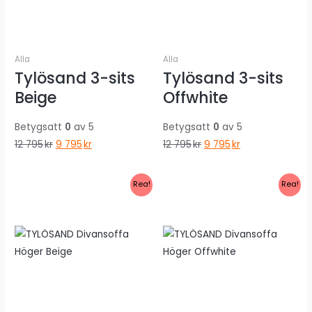
Alla
Alla
Tylösand 3-sits
Tylösand 3-sits
Beige
Offwhite
Betygsatt
0
av 5
Betygsatt
0
av 5
Det
Det
Det
Det
12 795
kr
9 795
kr
12 795
kr
9 795
kr
ursprungliga
nuvarande
ursprungliga
nuvarande
priset
priset
priset
priset
Rea!
Rea!
var:
är:
var:
är:
12
9
12
9
795kr.
795kr.
795kr.
795kr.