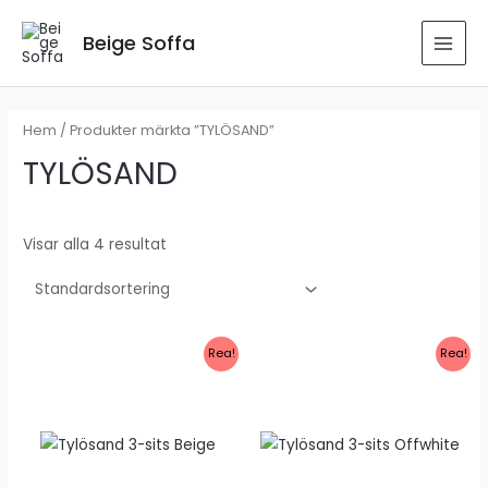
Hoppa
till
Beige Soffa
MAI
innehåll
MEN
Hem
/ Produkter märkta ”TYLÖSAND”
TYLÖSAND
Visar alla 4 resultat
Rea!
Rea!