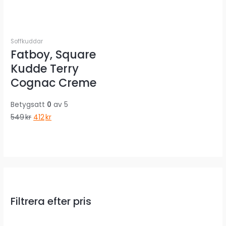
Soffkuddar
Fatboy, Square
Kudde Terry
Cognac Creme
Betygsatt
0
av 5
Det
Det
549
kr
412
kr
ursprungliga
nuvarande
priset
priset
var:
är:
549kr.
412kr.
Filtrera efter pris