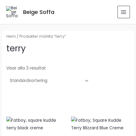
Hoppa
till
Beige Soffa
MAI
innehåll
MEN
Hem
/ Produkter märkta ”terry”
terry
Visar alla 3 resultat