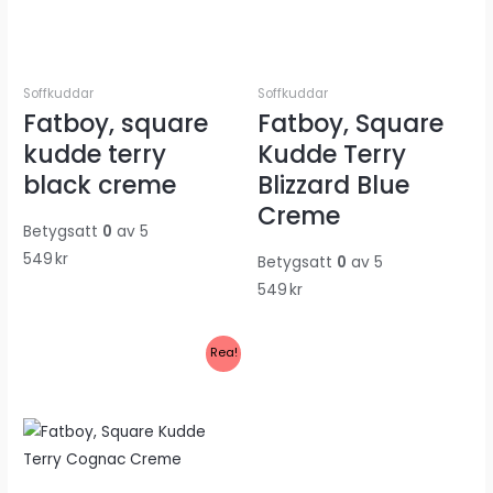
Soffkuddar
Soffkuddar
Fatboy, square
Fatboy, Square
kudde terry
Kudde Terry
black creme
Blizzard Blue
Creme
Betygsatt
0
av 5
549
kr
Betygsatt
0
av 5
549
kr
Rea!