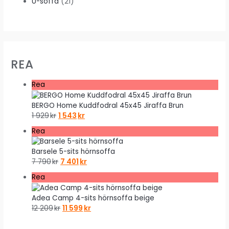
U-soffa
(21)
REA
P
Rea
r
o
BERGO Home Kuddfodral 45x45 Jiraffa Brun
d
D
D
1 929
kr
1 543
kr
u
e
e
P
Rea
k
t
t
r
t
u
n
o
Barsele 5-sits hörnsoffa
e
r
u
d
D
D
7 790
kr
7 401
kr
r
s
v
u
e
e
p
p
a
P
Rea
k
t
t
å
r
r
r
t
u
n
r
u
a
o
Adea Camp 4-sits hörnsoffa beige
e
r
u
e
n
n
d
D
D
12 209
kr
11 599
kr
r
s
v
a
g
d
u
e
e
p
p
a
l
e
k
t
t