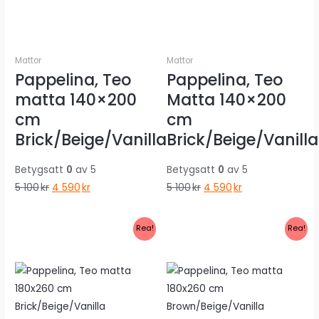
Mattor
Mattor
Pappelina, Teo
Pappelina, Teo
matta 140×200
Matta 140×200
cm
cm
Brick/Beige/Vanilla
Brick/Beige/Vanilla
Betygsatt
0
av 5
Betygsatt
0
av 5
Det
Det
Det
Det
5 100
kr
4 590
kr
5 100
kr
4 590
kr
ursprungliga
nuvarande
ursprungliga
nuvarande
priset
priset
priset
priset
Rea!
Rea!
var:
är:
var:
är:
5
4
5
4
100kr.
590kr.
100kr.
590kr.