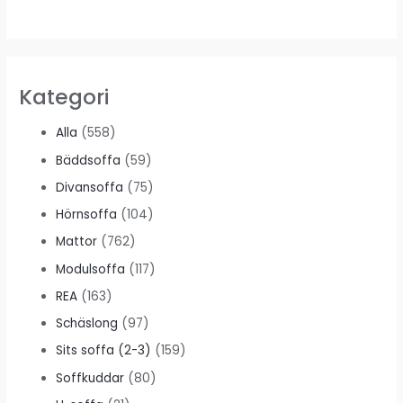
Kategori
Alla
(558)
Bäddsoffa
(59)
Divansoffa
(75)
Hörnsoffa
(104)
Mattor
(762)
Modulsoffa
(117)
REA
(163)
Schäslong
(97)
Sits soffa (2-3)
(159)
Soffkuddar
(80)