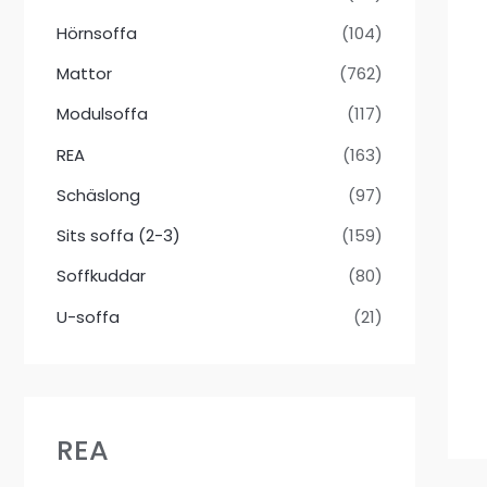
Hörnsoffa
(104)
Mattor
(762)
Modulsoffa
(117)
REA
(163)
Schäslong
(97)
Sits soffa (2-3)
(159)
Soffkuddar
(80)
U-soffa
(21)
REA