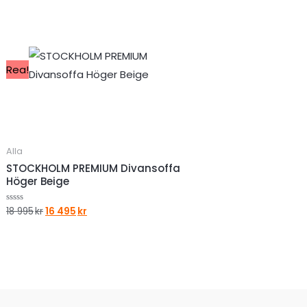
Rea!
Alla
STOCKHOLM PREMIUM Divansoffa
Höger Beige
Det
Det
18 995
kr
16 495
kr
Betygsatt
0
ursprungliga
nuvarande
av
priset
priset
5
var:
är:
18
16
995kr.
495kr.