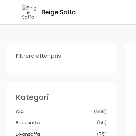
Hoppa
Beige Soffa
till
innehåll
Filtrera efter pris
Kategori
Alla
(558)
Bäddsoffa
(59)
Divansoffa
(75)