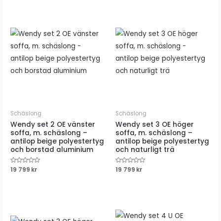
Schäslong
Schäslong
Wendy set 2 OE vänster
Wendy set 3 OE höger
soffa, m. schäslong –
soffa, m. schäslong –
antilop beige polyestertyg
antilop beige polyestertyg
och borstad aluminium
och naturligt trä
Betygsatt
19 799
kr
Betygsatt
19 799
kr
0
0
av
av
5
5