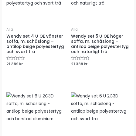
Alla
Alla
Wendy set 4 U OE vänster
Wendy set 5 U OE höger
soffa, m. schäslong –
soffa, m. schäslong –
antilop beige polyestertyg
antilop beige polyestertyg
och svart trä
och naturligt trä
Betygsatt
21 389
kr
Betygsatt
21 389
kr
0
0
av
av
5
5