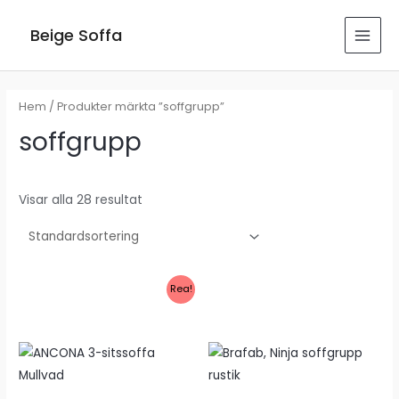
Hoppa
till
Beige Soffa
MAI
innehåll
MEN
Hem
/ Produkter märkta ”soffgrupp”
soffgrupp
Visar alla 28 resultat
Rea!