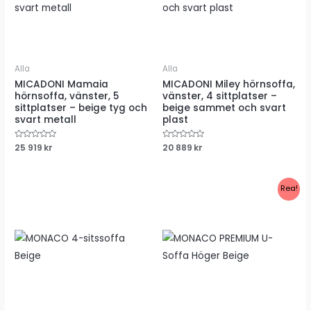
Alla
Alla
MICADONI Mamaia
MICADONI Miley hörnsoffa,
hörnsoffa, vänster, 5
vänster, 4 sittplatser –
sittplatser – beige tyg och
beige sammet och svart
svart metall
plast
Betygsatt
25 919
kr
Betygsatt
20 889
kr
0
0
av
av
5
5
Rea!