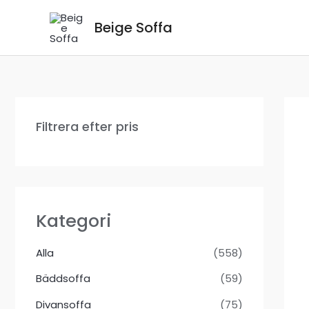
Hoppa
Beige Soffa
till
innehåll
Filtrera efter pris
Kategori
Alla
(558)
Bäddsoffa
(59)
Divansoffa
(75)