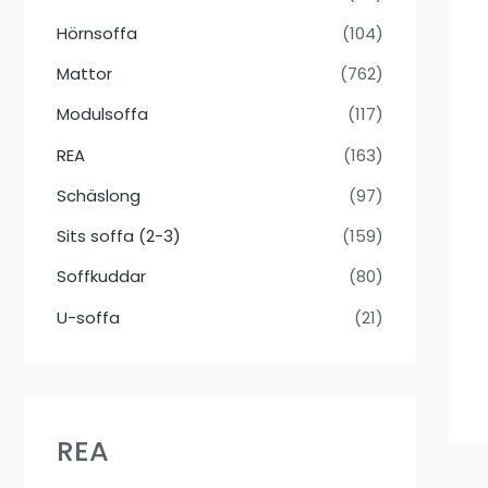
Hörnsoffa
(104)
Mattor
(762)
Modulsoffa
(117)
REA
(163)
Schäslong
(97)
Sits soffa (2-3)
(159)
Soffkuddar
(80)
U-soffa
(21)
REA