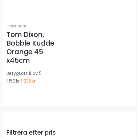
Soffkuddar
Tom Dixon,
Bobble Kudde
Orange 45
x45cm
Betygsatt
0
av 5
Det
Det
1 150
kr
1 035
kr
ursprungliga
nuvarande
priset
priset
var:
är:
1
1
150kr.
035kr.
Filtrera efter pris