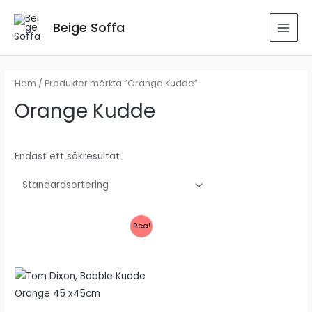
Hoppa
till
Beige Soffa
MAI
innehåll
MEN
Hem
/ Produkter märkta ”Orange Kudde”
Orange Kudde
Endast ett sökresultat
Rea!