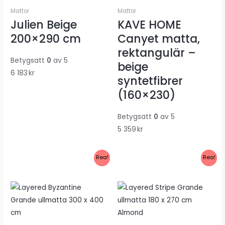
Mattor
Mattor
Julien Beige
KAVE HOME
200×290 cm
Canyet matta,
rektangulär –
Betygsatt
0
av 5
beige
6 183
kr
syntetfibrer
(160×230)
Betygsatt
0
av 5
5 359
kr
Rea!
Rea!