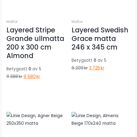
Mattor
Mattor
Layered Stripe
Layered Swedish
Grande ullmatta
Grace matta
200 x 300 cm
246 x 345 cm
Almond
Betygsatt
0
av 5
Det
Det
6 209
kr
3 725
kr
Betygsatt
0
av 5
ursprungliga
nuvarande
Det
Det
11 388
kr
9 680
kr
priset
priset
ursprungliga
nuvarande
var:
är:
priset
priset
6
3
var:
är:
209kr.
725kr.
11
9
388kr.
680kr.