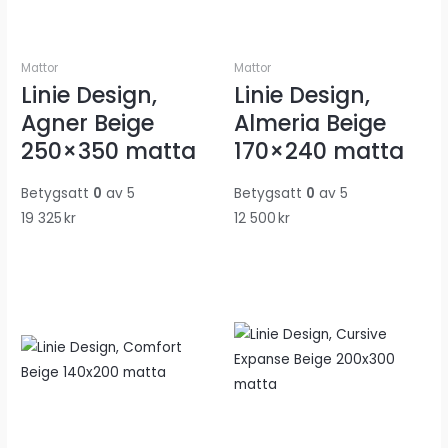
Mattor
Mattor
Linie Design,
Linie Design,
Agner Beige
Almeria Beige
250×350 matta
170×240 matta
Betygsatt
0
av 5
Betygsatt
0
av 5
19 325
kr
12 500
kr