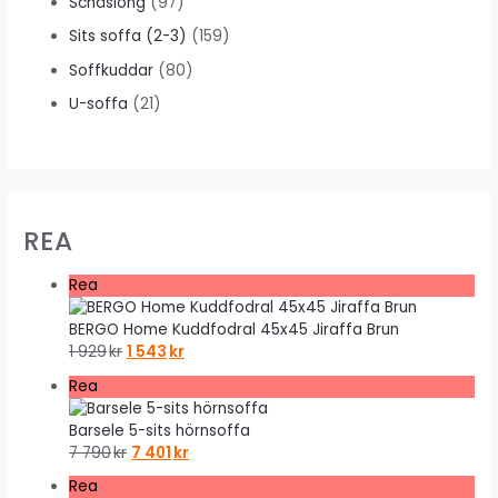
Schäslong
(97)
Sits soffa (2-3)
(159)
Soffkuddar
(80)
U-soffa
(21)
REA
P
Rea
r
o
BERGO Home Kuddfodral 45x45 Jiraffa Brun
d
D
D
1 929
kr
1 543
kr
u
e
e
P
Rea
k
t
t
r
t
u
n
o
Barsele 5-sits hörnsoffa
e
r
u
d
D
D
7 790
kr
7 401
kr
r
s
v
u
e
e
p
p
a
P
Rea
k
t
t