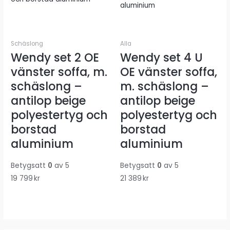
Schäslong
Alla
Wendy set 2 OE
Wendy set 4 U
vänster soffa, m.
OE vänster soffa,
schäslong –
m. schäslong –
antilop beige
antilop beige
polyestertyg och
polyestertyg och
borstad
borstad
aluminium
aluminium
Betygsatt
0
av 5
Betygsatt
0
av 5
19 799
kr
21 389
kr