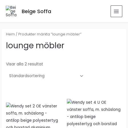
Hoppa
till
Beige Soffa
MAI
innehåll
MEN
Hem
/ Produkter märkta ”lounge möbler”
lounge möbler
Visar alla 2 resultat