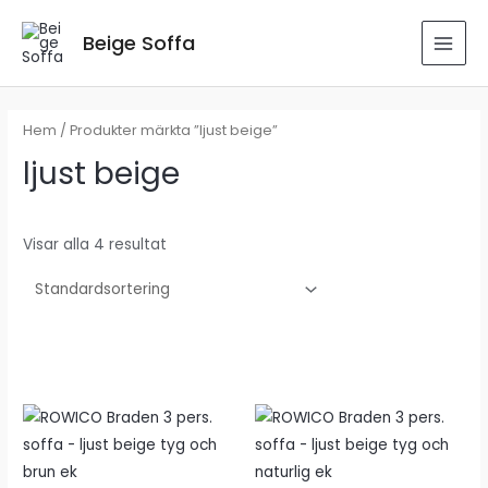
Hoppa
till
Beige Soffa
MAI
innehåll
MEN
Hem
/ Produkter märkta ”ljust beige”
ljust beige
Visar alla 4 resultat