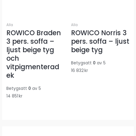
Alla
Alla
ROWICO Braden
ROWICO Norris 3
3 pers. soffa –
pers. soffa – ljust
ljust beige tyg
beige tyg
och
Betygsatt
0
av 5
vitpigmenterad
16 832
kr
ek
Betygsatt
0
av 5
14 851
kr