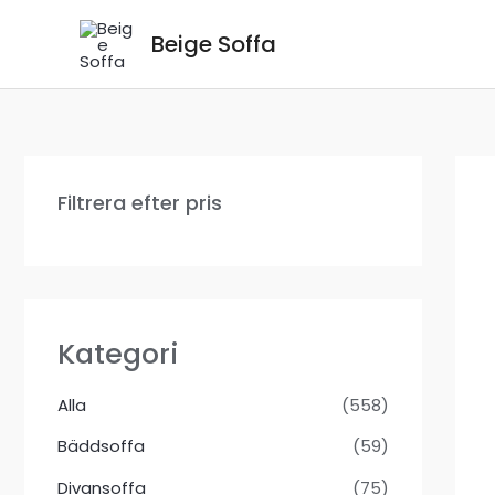
Hoppa
Beige Soffa
till
innehåll
Filtrera efter pris
Kategori
Alla
(558)
Bäddsoffa
(59)
Divansoffa
(75)