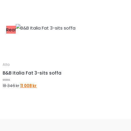
Rea!
Alla
B&B Italia Fat 3-sits soffa
Det
Det
18 346
kr
11 008
kr
Betygsatt
0
ursprungliga
nuvarande
av
priset
priset
5
var:
är:
18
11
346kr.
008kr.