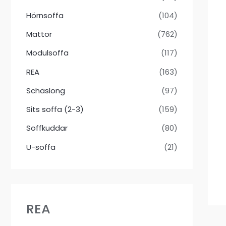
Hörnsoffa
(104)
Mattor
(762)
Modulsoffa
(117)
REA
(163)
Schäslong
(97)
Sits soffa (2-3)
(159)
Soffkuddar
(80)
U-soffa
(21)
REA