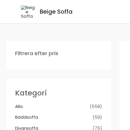
Hoppa
Beige Soffa
till
innehåll
Filtrera efter pris
Kategori
Alla
(558)
Bäddsoffa
(59)
Divansoffa
(75)