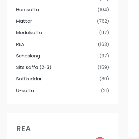
Hörnsoffa
(104)
Mattor
(762)
Modulsoffa
(117)
REA
(163)
Schäslong
(97)
Sits soffa (2-3)
(159)
Soffkuddar
(80)
U-soffa
(21)
REA