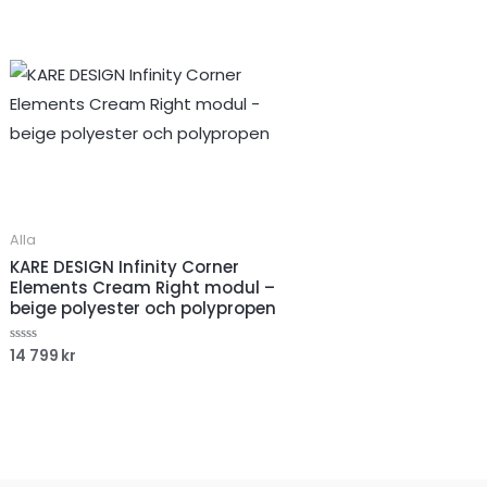
Alla
KARE DESIGN Infinity Corner
Elements Cream Right modul –
beige polyester och polypropen
14 799
kr
Betygsatt
0
av
5