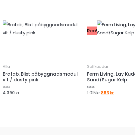
Rea!
Alla
Soffkuddar
Brafab, Blixt påbyggnadsmodul
Ferm Living, Lay Ku
vit / dusty pink
Sand/Sugar Kelp
Det
Det
4 390
kr
1 015
kr
863
kr
Betygsatt
Betygsatt
0
0
ursprungliga
nuvarand
av
av
priset
priset
5
5
var:
är:
1
863kr.
015kr.