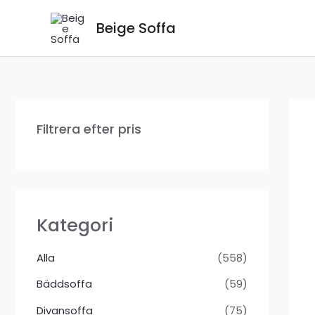
Hoppa
Beige Soffa
till
innehåll
Filtrera efter pris
Kategori
Alla
(558)
Bäddsoffa
(59)
Divansoffa
(75)