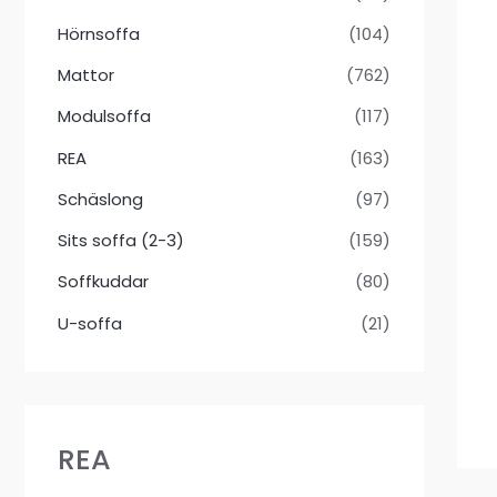
Hörnsoffa
(104)
Mattor
(762)
Modulsoffa
(117)
REA
(163)
Schäslong
(97)
Sits soffa (2-3)
(159)
Soffkuddar
(80)
U-soffa
(21)
REA