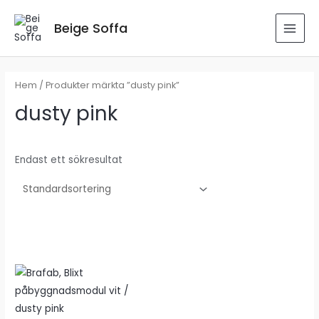
Hoppa
till
Beige Soffa
MAI
innehåll
MEN
Hem
/ Produkter märkta ”dusty pink”
dusty pink
Endast ett sökresultat