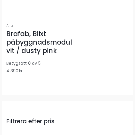
Alla
Brafab, Blixt
påbyggnadsmodul
vit / dusty pink
Betygsatt
0
av 5
4 390
kr
Filtrera efter pris