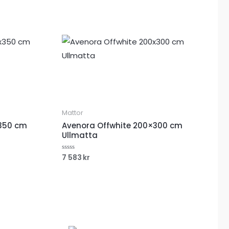
A
A
A
Mattor
350 cm
Avenora Offwhite 200×300 cm
Ullmatta
7 583
kr
Betygsatt
0
av
5