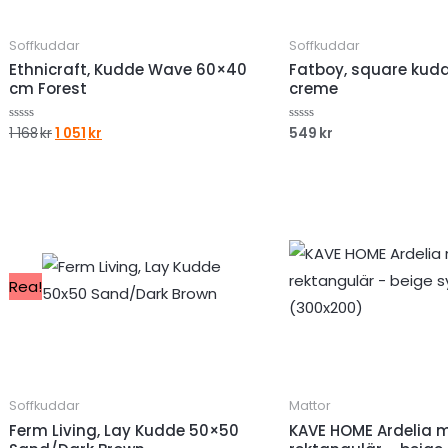
Soffkuddar
Soffkuddar
Ethnicraft, Kudde Wave 60×40
Fatboy, square kudd
cm Forest
creme
Det
Det
1 168
kr
1 051
kr
549
kr
Betygsatt
Betygsatt
0
0
ursprungliga
nuvarande
av
av
priset
priset
5
5
var:
är:
1
1
168kr.
051kr.
Rea!
Soffkuddar
Mattor
Ferm Living, Lay Kudde 50×50
KAVE HOME Ardelia 