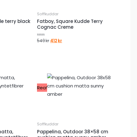
Soffkuddar
e terry black
Fatboy, Square Kudde Terry
Cognac Creme
Det
Det
549
kr
412
kr
Betygsatt
0
ursprungliga
nuvarande
av
priset
priset
5
var:
är:
549kr.
412kr.
Rea!
Soffkuddar
matta,
Pappelina, Outdoor 38×58 cm