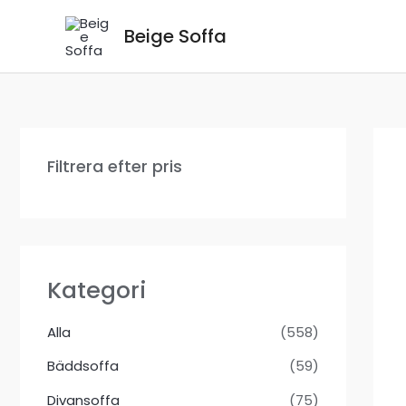
Hoppa
Beige Soffa
till
innehåll
Filtrera efter pris
Kategori
Alla
(558)
Bäddsoffa
(59)
Divansoffa
(75)