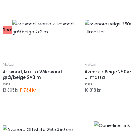
Rea!
Mattor
Mattor
Artwood, Matta Wildwood
Avenora Beige 250×
grå/beige 2×3 m
Ullmatta
Det
Det
13 805
kr
11 734
kr
10 913
kr
Betygsatt
Betygsatt
0
0
ursprungliga
nuvarande
av
av
priset
priset
5
5
var:
är:
13
11
805kr.
734kr.