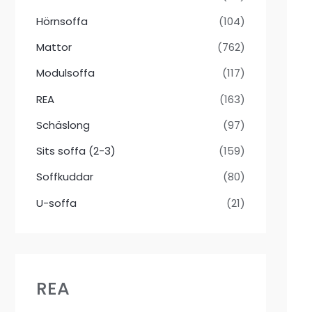
Hörnsoffa
(104)
Mattor
(762)
Modulsoffa
(117)
REA
(163)
Schäslong
(97)
Sits soffa (2-3)
(159)
Soffkuddar
(80)
U-soffa
(21)
REA