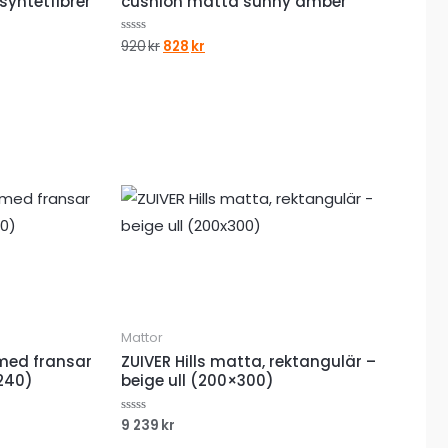
syntetfibrer
cushion matta sunny amber
Det
Det
920
kr
828
kr
Betygsatt
0
ursprungliga
nuvarande
av
priset
priset
5
var:
är:
920kr.
828kr.
Mattor
 med fransar
ZUIVER Hills matta, rektangulär –
×240)
beige ull (200×300)
9 239
kr
Betygsatt
0
av