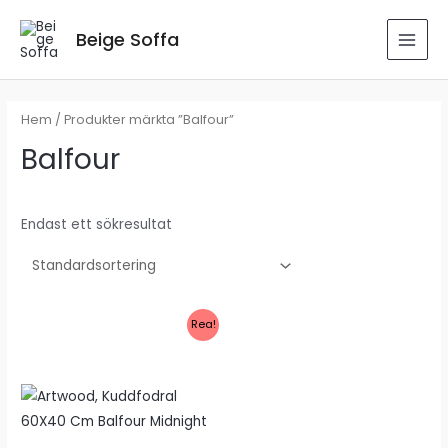
Hoppa
till
Beige Soffa
MAI
innehåll
MEN
Hem
/ Produkter märkta ”Balfour”
Balfour
Endast ett sökresultat
Rea!