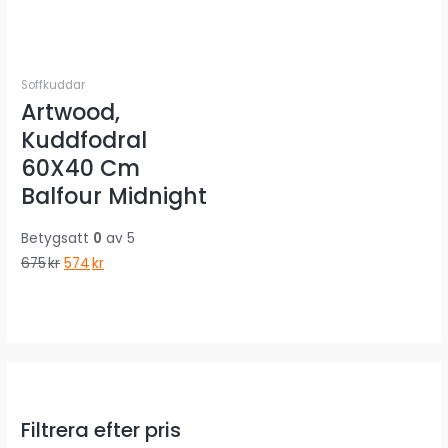
Soffkuddar
Artwood,
Kuddfodral
60X40 Cm
Balfour Midnight
Betygsatt
0
av 5
Det
Det
675
kr
574
kr
ursprungliga
nuvarande
priset
priset
var:
är:
675kr.
574kr.
Filtrera efter pris