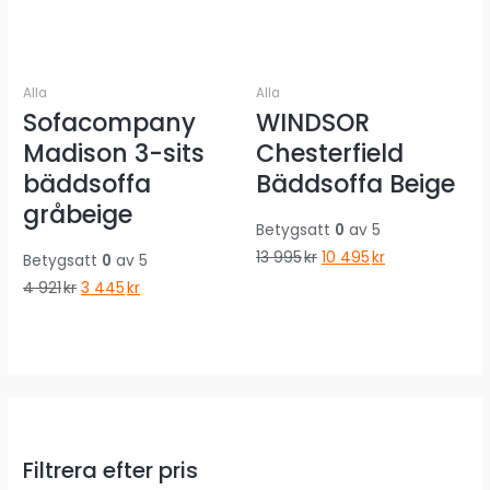
Alla
Alla
Sofacompany
WINDSOR
Madison 3-sits
Chesterfield
bäddsoffa
Bäddsoffa Beige
gråbeige
Betygsatt
0
av 5
Det
Det
13 995
kr
10 495
kr
Betygsatt
0
av 5
ursprungliga
nuvarande
Det
Det
4 921
kr
3 445
kr
priset
priset
ursprungliga
nuvarande
var:
är:
priset
priset
13
10
var:
är:
995kr.
495kr.
4
3
921kr.
445kr.
Filtrera efter pris