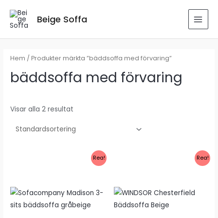
Hoppa
till
Beige Soffa
MAI
innehåll
MEN
Hem
/ Produkter märkta ”bäddsoffa med förvaring”
bäddsoffa med förvaring
Visar alla 2 resultat
Rea!
Rea!