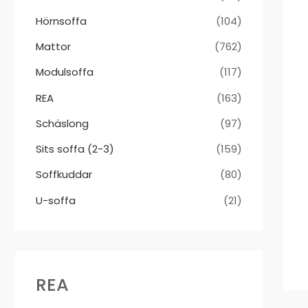
Hörnsoffa
(104)
Mattor
(762)
Modulsoffa
(117)
REA
(163)
Schäslong
(97)
Sits soffa (2-3)
(159)
Soffkuddar
(80)
U-soffa
(21)
REA