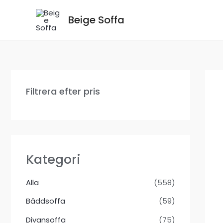
Hoppa
Beige Soffa
till
innehåll
Filtrera efter pris
Kategori
Alla
(558)
Bäddsoffa
(59)
Divansoffa
(75)