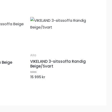
A
A
A
Alla
VIKELAND 3-sitssoffa Randig
a Beige
Beige/Svart
15 995
kr
Betygsatt
ande
0
av
5