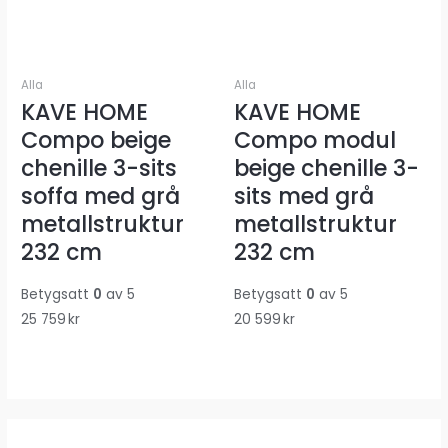
Alla
Alla
KAVE HOME
KAVE HOME
Compo beige
Compo modul
chenille 3-sits
beige chenille 3-
soffa med grå
sits med grå
metallstruktur
metallstruktur
232 cm
232 cm
Betygsatt
0
av 5
Betygsatt
0
av 5
25 759
kr
20 599
kr