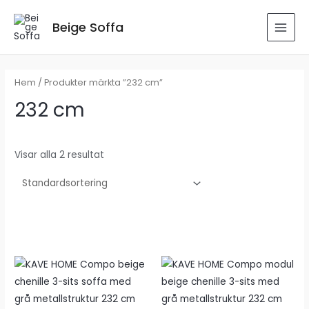
Hoppa
till
Beige Soffa
MAI
innehåll
MEN
Hem
/ Produkter märkta ”232 cm”
232 cm
Visar alla 2 resultat