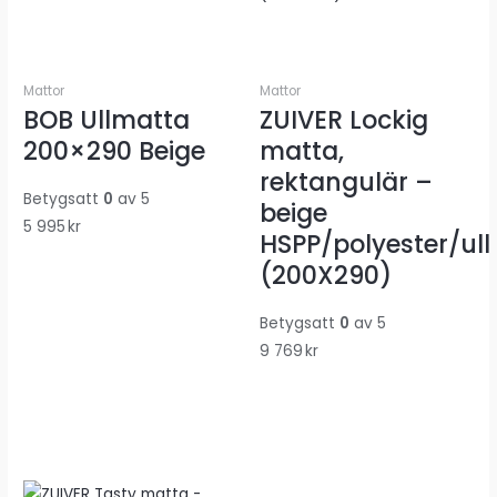
Mattor
Mattor
BOB Ullmatta
ZUIVER Lockig
200×290 Beige
matta,
rektangulär –
Betygsatt
0
av 5
beige
5 995
kr
HSPP/polyester/ull
(200X290)
Betygsatt
0
av 5
9 769
kr