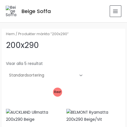
Hoppa
till
Beige Soffa
MAI
innehåll
MEN
Hem
/ Produkter märkta ”200x290”
200x290
Visar alla 5 resultat
Rea!