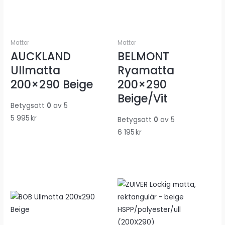
Mattor
Mattor
AUCKLAND
BELMONT
Ullmatta
Ryamatta
200×290 Beige
200×290
Beige/Vit
Betygsatt
0
av 5
5 995
kr
Betygsatt
0
av 5
6 195
kr