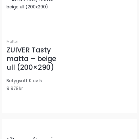
Mattor
ZUIVER Tasty
matta – beige
ull (200×290)
Betygsatt
0
av 5
9 979
kr