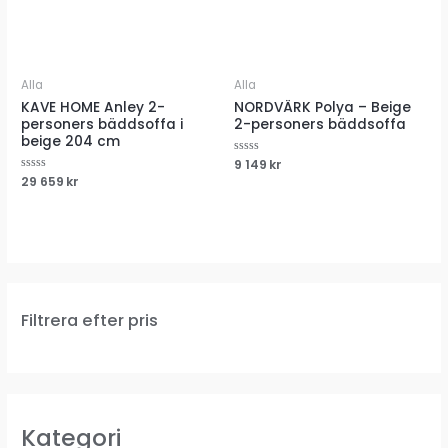
Alla
Alla
KAVE HOME Anley 2-
NORDVÄRK Polya – Beige
personers bäddsoffa i
2-personers bäddsoffa
beige 204 cm
Betygsatt
9 149
kr
0
Betygsatt
29 659
kr
av
0
5
av
5
Filtrera efter pris
Kategori